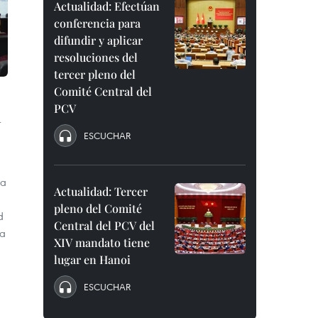
Actualidad: Efectúan
conferencia para
difundir y aplicar
resoluciones del
tercer pleno del
Comité Central del
PCV
n
ESCUCHAR
ra
Actualidad: Tercer
pleno del Comité
d
Central del PCV del
ia
XIV mandato tiene
lugar en Hanoi
ESCUCHAR