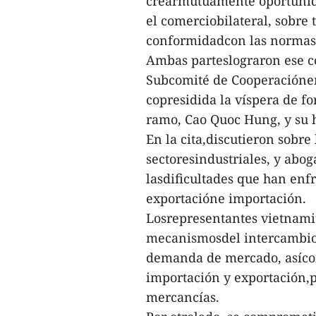
crearmutuamente oportunida
el comerciobilateral, sobre 
conformidadcon las normas 
Ambas parteslograron ese c
Subcomité de Cooperaciónen 
copresidida la víspera de fo
ramo, Cao Quoc Hung, y su 
En la cita,discutieron sobr
sectoresindustriales, y abo
lasdificultades que han enf
exportacióne importación.
Losrepresentantes vietnamit
mecanismosdel intercambio 
demanda de mercado, asícom
importación y exportación,p
mercancías.