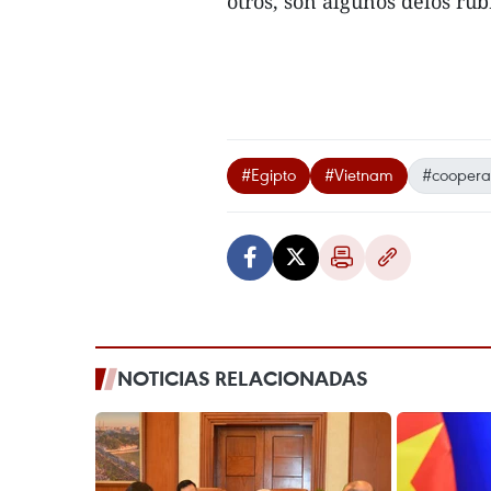
otros, son algunos delos rub
#Egipto
#Vietnam
#coopera
NOTICIAS RELACIONADAS