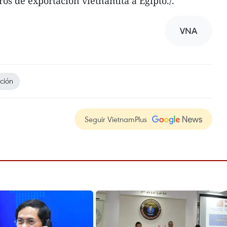
ros de exportación vietnamita a Egipto./.
VNA
ción
Seguir VietnamPlus