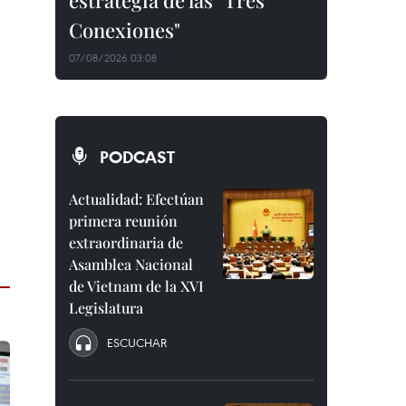
estrategia de las "Tres
Conexiones"
07/08/2026 03:08
PODCAST
Actualidad: Efectúan
primera reunión
extraordinaria de
Asamblea Nacional
de Vietnam de la XVI
Legislatura
ESCUCHAR