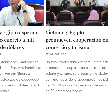
y Egipto esperan
Vietnam y Egipto
 comercio a mil
promueven cooperación e
 de dólares
comercio y turismo
42
07/07/2021 02:59
e Relaciones Exteriores de
Un foro empresarial Vietnam-Egipto pa
 Thanh Son, y su homólogo
promover la cooperación en comercio,
eh Hassan Shoukry,
cultura y turismo, se efectuó en la ciuda
s esfuerzos de cooperación
de Hurghada, de la gobernación egipc
l comercio bilateral a mil
del Mar Rojo, con la presencia de más
ólares.
de 70 empresas locales.