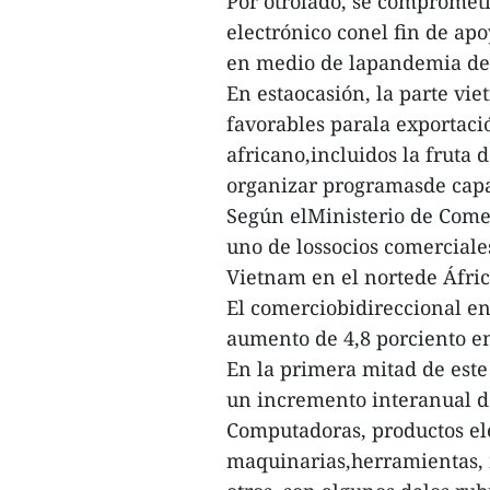
Por otrolado, se compromet
electrónico conel fin de ap
en medio de lapandemia de
En estaocasión, la parte vi
favorables parala exportaci
africano,incluidos la fruta 
organizar programasde capa
Según elMinisterio de Comer
uno de lossocios comercial
Vietnam en el nortede Áfric
El comerciobidireccional en
aumento de 4,8 porciento en
En la primera mitad de este
un incremento interanual de
Computadoras, productos ele
maquinarias,herramientas, m