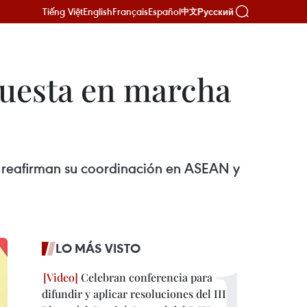
Tiếng Việt
English
Français
Español
Русский
中文
puesta en marcha
y reafirman su coordinación en ASEAN y
LO MÁS VISTO
Celebran conferencia para
difundir y aplicar resoluciones del III