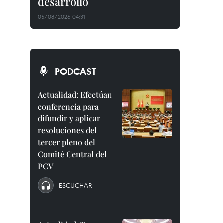
desarrollo
05/08/2026 04:31
PODCAST
Actualidad: Efectúan
conferencia para
difundir y aplicar
resoluciones del
tercer pleno del
Comité Central del
PCV
ESCUCHAR