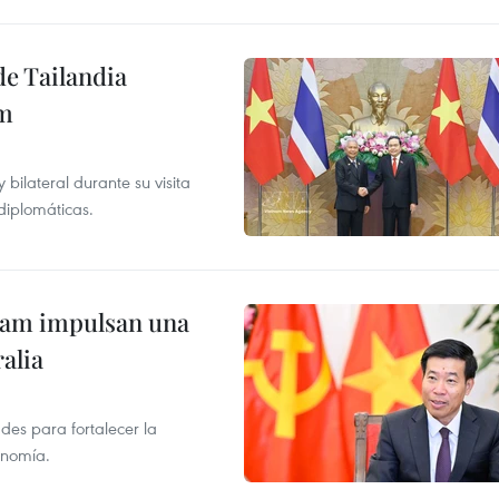
de Tailandia
am
ilateral durante su visita
 diplomáticas.
tnam impulsan una
alia
des para fortalecer la
onomía.