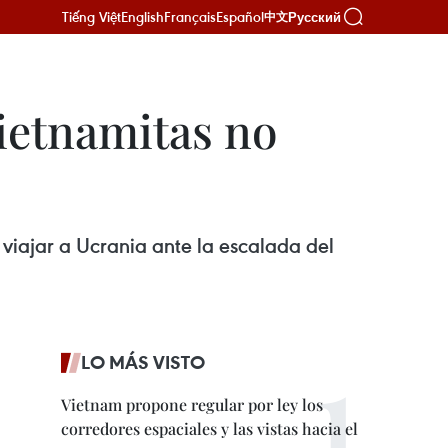
Tiếng Việt
English
Français
Español
Русский
中文
ietnamitas no
viajar a Ucrania ante la escalada del
LO MÁS VISTO
Vietnam propone regular por ley los
corredores espaciales y las vistas hacia el