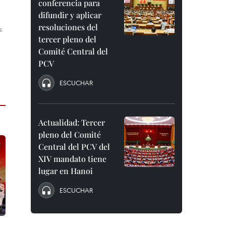
conferencia para
difundir y aplicar
resoluciones del
s
tercer pleno del
Comité Central del
PCV
ESCUCHAR
Actualidad: Tercer
pleno del Comité
Central del PCV del
XIV mandato tiene
lugar en Hanoi
ESCUCHAR