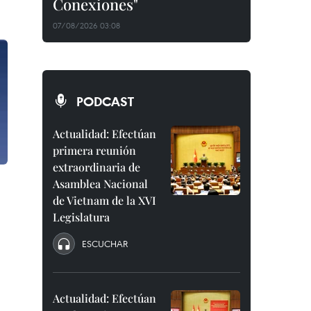
Conexiones"
07/08/2026 03:08
PODCAST
Actualidad: Efectúan
primera reunión
extraordinaria de
Asamblea Nacional
de Vietnam de la XVI
Legislatura
ESCUCHAR
Actualidad: Efectúan