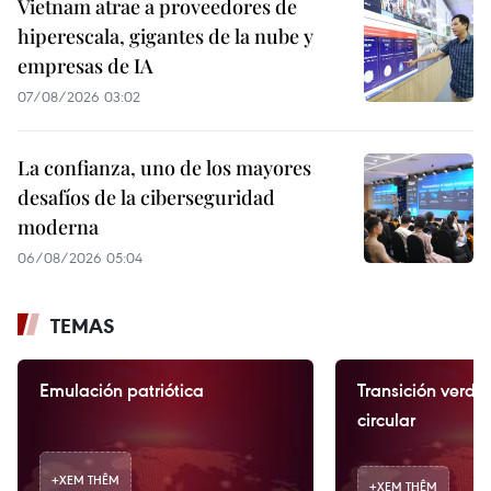
Vietnam atrae a proveedores de
hiperescala, gigantes de la nube y
empresas de IA
07/08/2026 03:02
La confianza, uno de los mayores
desafíos de la ciberseguridad
moderna
06/08/2026 05:04
TEMAS
Emulación patriótica
Transición verde
circular
+
XEM THÊM
+
XEM THÊM