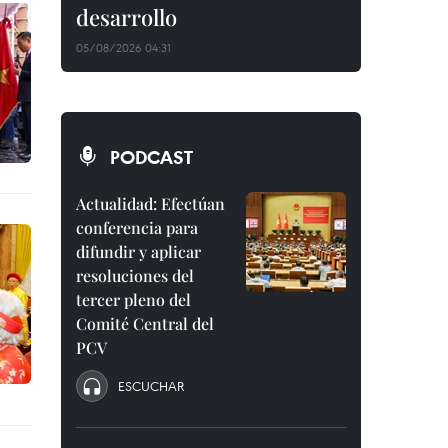
desarrollo
05/08/2026 04:31
PODCAST
Actualidad: Efectúan
conferencia para
difundir y aplicar
resoluciones del
tercer pleno del
Comité Central del
PCV
ESCUCHAR