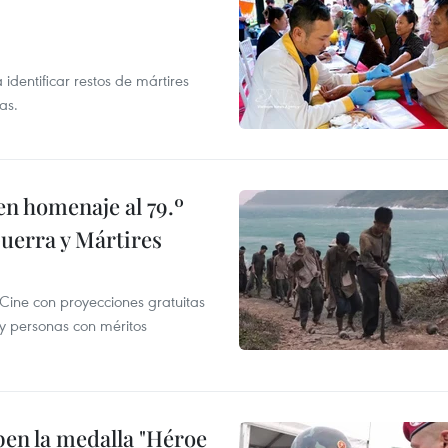
entificar restos de mártires
as.
n homenaje al 79.º
Guerra y Mártires
 Cine con proyecciones gratuitas
 y personas con méritos
ben la medalla "Héroe