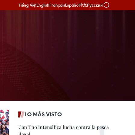
Tiếng Việt
English
Français
Español
Русский
中文
LO MÁS VISTO
Can Tho intensifica lucha contra la pesca
ilegal