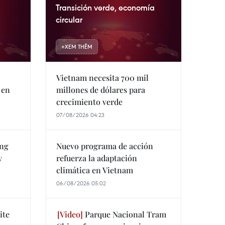
Transición verde, economía
circular
+
XEM THÊM
Vietnam necesita 700 mil
 en
millones de dólares para
crecimiento verde
07/08/2026 04:23
ang
Nuevo programa de acción
y
refuerza la adaptación
climática en Vietnam
06/08/2026 05:02
ite
Parque Nacional Tram