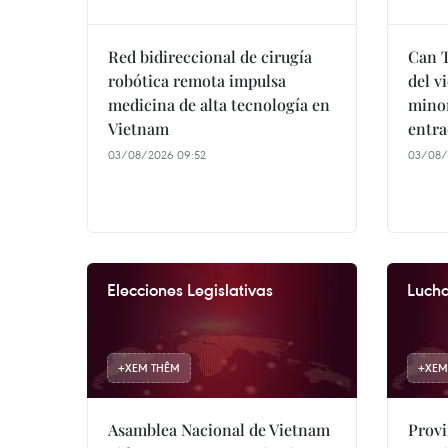
Red bidireccional de cirugía
Can T
robótica remota impulsa
del v
medicina de alta tecnología en
minor
Vietnam
entra
03/08/2026 09:52
03/08/
Elecciones Legislativas
Lucha
+
XEM THÊM
+
XEM
Asamblea Nacional de Vietnam
Provi