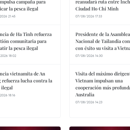
impulsa campaña para
reanudará ruta entre Inc
icar la pesca ilegal
Ciudad Ho Chi Minh
2026 21:45
07/08/2026 17:33
ncia de Ha Tinh refuerza
Presidente de la Asamblea
stión comunitaria para
Nacional de Tailandia co
tir la pesca ilegal
con éxito su visita a Viet
2026 18:02
07/08/2026 14:30
ncia vietnamita de An
Visita del máximo dirigen
 refuerza lucha contra la
Vietnam impulsan una
 ilegal
cooperación más profund
Australia
2026 18:16
07/08/2026 14:23