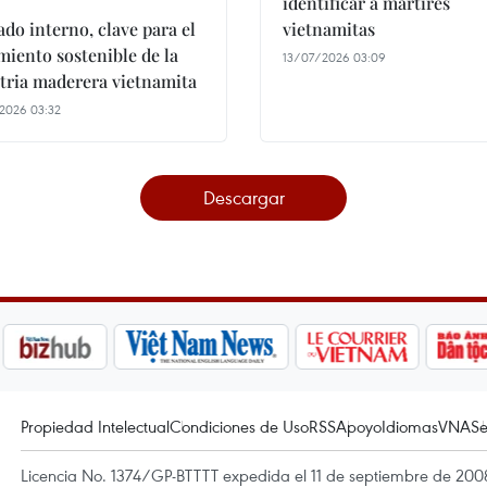
identificar a mártires
do interno, clave para el
vietnamitas
miento sostenible de la
13/07/2026 03:09
tria maderera vietnamita
2026 03:32
Descargar
Propiedad Intelectual
Condiciones de Uso
RSS
Apoyo
Idiomas
VNA
Se
Licencia No. 1374/GP-BTTTT expedida el 11 de septiembre de 2008