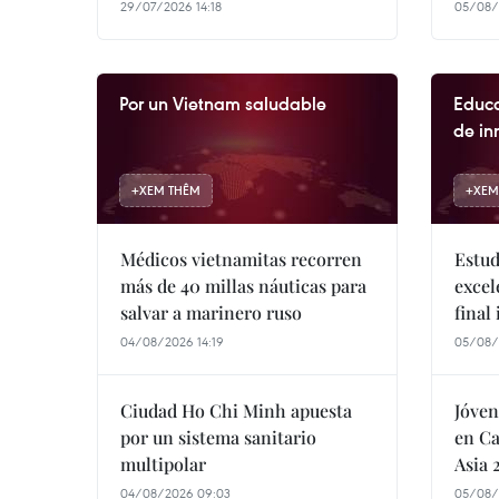
29/07/2026 14:18
05/08/
Por un Vietnam saludable
Educa
de in
+
XEM THÊM
+
XEM
Médicos vietnamitas recorren
Estud
más de 40 millas náuticas para
excel
salvar a marinero ruso
final
04/08/2026 14:19
05/08/
Ciudad Ho Chi Minh apuesta
Jóven
por un sistema sanitario
en Ca
multipolar
Asia 
04/08/2026 09:03
05/08/