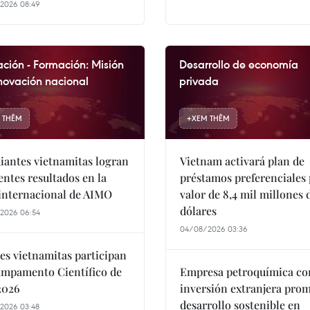
2026 08:49
ción - Formación: Misión
Desarrollo de economía
novación nacional
privada
 THÊM
+
XEM THÊM
iantes vietnamitas logran
Vietnam activará plan de
entes resultados en la
préstamos preferenciales
 internacional de AIMO
valor de 8,4 mil millones 
dólares
2026 06:54
04/08/2026 03:36
es vietnamitas participan
mpamento Científico de
Empresa petroquímica co
2026
inversión extranjera pro
desarrollo sostenible en
2026 03:48