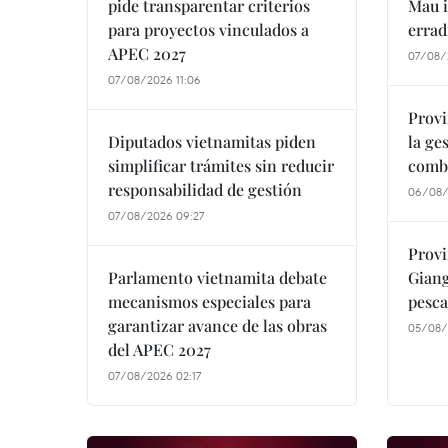
pide transparentar criterios
Mau 
para proyectos vinculados a
errad
APEC 2027
07/08/
07/08/2026 11:06
Provi
Diputados vietnamitas piden
la ge
simplificar trámites sin reducir
comba
responsabilidad de gestión
06/08/
07/08/2026 09:27
Provi
Parlamento vietnamita debate
Giang
mecanismos especiales para
pesca
garantizar avance de las obras
05/08/
del APEC 2027
07/08/2026 02:17