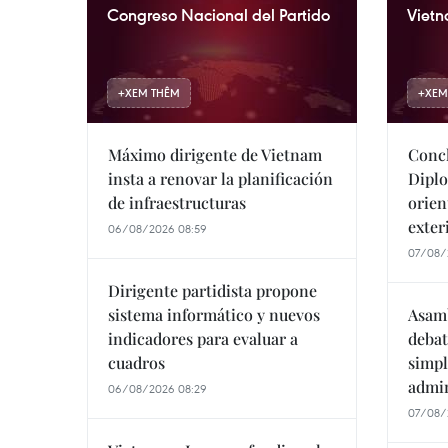
Congreso Nacional del Partido
Vietn
+
XEM THÊM
+
XEM
Máximo dirigente de Vietnam
Concl
insta a renovar la planificación
Diplo
de infraestructuras
orien
exter
06/08/2026 08:59
07/08/
Dirigente partidista propone
sistema informático y nuevos
Asamb
indicadores para evaluar a
debat
cuadros
simpl
admin
06/08/2026 08:29
07/08/