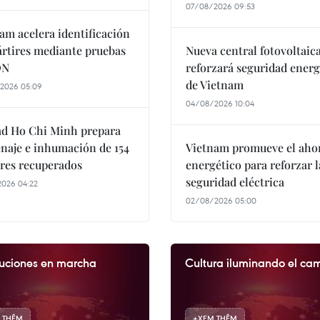
07/08/2026 09:53
am acelera identificación
rtires mediante pruebas
Nueva central fotovoltaic
DN
reforzará seguridad energ
de Vietnam
2026 05:09
04/08/2026 10:04
ad Ho Chi Minh prepara
aje e inhumación de 154
Vietnam promueve el aho
res recuperados
energético para reforzar l
seguridad eléctrica
2026 04:22
02/08/2026 05:00
uciones en marcha
Cultura iluminando el ca
 THÊM
+
XEM THÊM