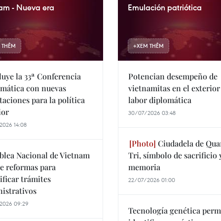
am - Nueva era
Emulación patriótica
 THÊM
+
XEM THÊM
uye la 33ª Conferencia
Potencian desempeño de
mática con nuevas
vietnamitas en el exterior
taciones para la política
labor diplomática
ior
30/07/2026 03:48
2026 14:08
Ciudadela de Qu
lea Nacional de Vietnam
Tri, símbolo de sacrificio 
e reformas para
memoria
ificar trámites
22/07/2026 01:00
istrativos
2026 09:29
Tecnología genética perm