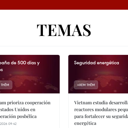
TEMAS
aña de 500 días y
Seguridad energética
es
 THÊM
+
XEM THÊM
am prioriza cooperación
Vietnam estudia desarroll
stados Unidos en
reactores modulares peq
eración posbélica
para fortalecer su segurid
energética
2026 09:42