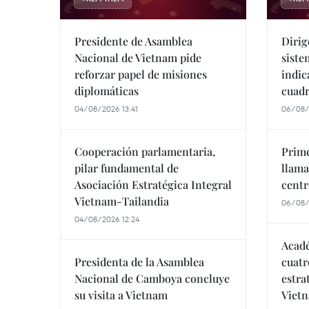
Presidente de Asamblea
Dirig
Nacional de Vietnam pide
siste
reforzar papel de misiones
indic
diplomáticas
cuad
04/08/2026 13:41
06/08/
Cooperación parlamentaria,
Prime
pilar fundamental de
llama
Asociación Estratégica Integral
centr
Vietnam-Tailandia
06/08/
04/08/2026 12:24
Acadé
Presidenta de la Asamblea
cuatr
Nacional de Camboya concluye
estra
su visita a Vietnam
Viet