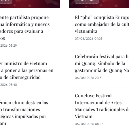
ente partidista propone
El “pho” conquista Europ
ma informático y nuevos
como embajador de la cul
adores para evaluar a
vietnamita
ros
07/08/2026 04:33
2026 08:29
Celebrarán festival para 
r ministro de Vietnam
mi Quang, símbolo de la
 a poner a las personas en
gastronomía de Quang N
o de ciberseguridad
06/08/2026 20:51
2026 03:40
Concluye Festival
mico chino destaca las
Internacional de Artes
o transformaciones
Marciales Tradicionales d
tégicas impulsadas por
Vietnam
nam
06/08/2026 08:27