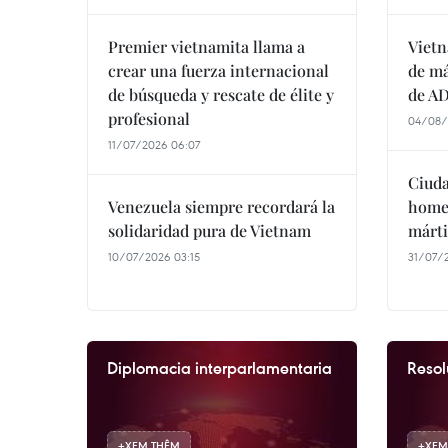
Premier vietnamita llama a
Vietn
crear una fuerza internacional
de má
de búsqueda y rescate de élite y
de A
profesional
04/08/
11/07/2026 06:07
Ciud
Venezuela siempre recordará la
homen
solidaridad pura de Vietnam
márti
10/07/2026 03:15
31/07/
Diplomacia interparlamentaria
Resol
+
XEM THÊM
+
XEM