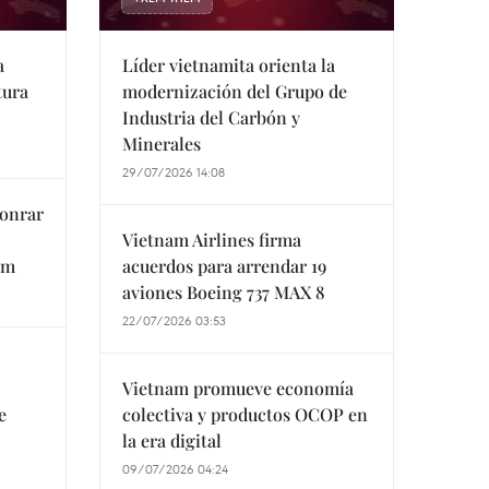
a
Líder vietnamita orienta la
tura
modernización del Grupo de
Industria del Carbón y
Minerales
29/07/2026 14:08
honrar
Vietnam Airlines firma
am
acuerdos para arrendar 19
aviones Boeing 737 MAX 8
22/07/2026 03:53
Vietnam promueve economía
e
colectiva y productos OCOP en
la era digital
09/07/2026 04:24