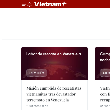
Labor de rescate en Venezuela
Camp
noch
+
XEM THÊM
+
XEM
Misión cumplida de rescatistas
Vietn
vietnamitas tras devastador
con E
terremoto en Venezuela
recup
11/07/2026 11:02
05/08/