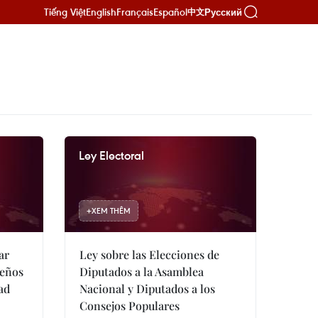
Tiếng Việt
English
Français
Español
Русский
中文
Ley Electoral
+
XEM THÊM
ar
Ley sobre las Elecciones de
ueños
Diputados a la Asamblea
ad
Nacional y Diputados a los
Consejos Populares