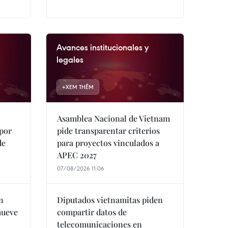
Avances institucionales y
legales
+
XEM THÊM
Asamblea Nacional de Vietnam
 por
pide transparentar criterios
de
para proyectos vinculados a
APEC 2027
07/08/2026 11:06
n
Diputados vietnamitas piden
mueve
compartir datos de
telecomunicaciones en