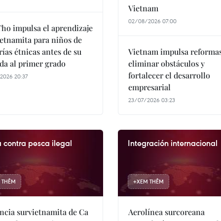
Vietnam
02/08/2026 07:00
ho impulsa el aprendizaje
ietnamita para niños de
ías étnicas antes de su
Vietnam impulsa reformas
da al primer grado
eliminar obstáculos y
fortalecer el desarrollo
2026 20:37
empresarial
23/07/2026 03:23
 contra pesca ilegal
Integración internacional
 THÊM
+
XEM THÊM
ncia survietnamita de Ca
Aerolínea surcoreana