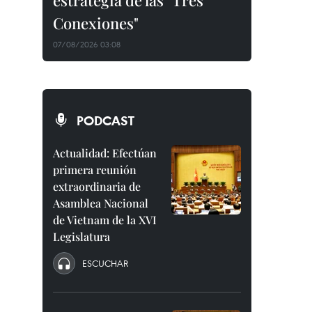
estrategia de las "Tres
Conexiones"
07/08/2026 03:08
PODCAST
Actualidad: Efectúan
primera reunión
extraordinaria de
Asamblea Nacional
de Vietnam de la XVI
Legislatura
ESCUCHAR