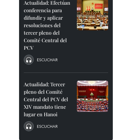
Actualidad: Efectúan
conferencia para
difundir y aplicar
resoluciones del
tercer pleno del
Comité Central del
PCV
ESCUCHAR
Actualidad: Tercer
pleno del Comité
Central del PCV del
XIV mandato tiene
lugar en Hanoi
ESCUCHAR