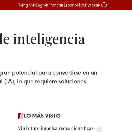
Tiếng Việt
English
Français
Español
Русский
中文
e inteligencia
ran potencial para convertirse en un
l (IA), lo que requiere soluciones
LO MÁS VISTO
VinFuture impulsa redes científicas