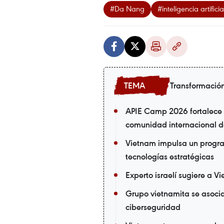
#Da Nang
#inteligencia artificia
Transformación
APIE Camp 2026 fortalece l
comunidad internacional de
Vietnam impulsa un progra
tecnologías estratégicas
Experto israelí sugiere a V
Grupo vietnamita se asoc
ciberseguridad