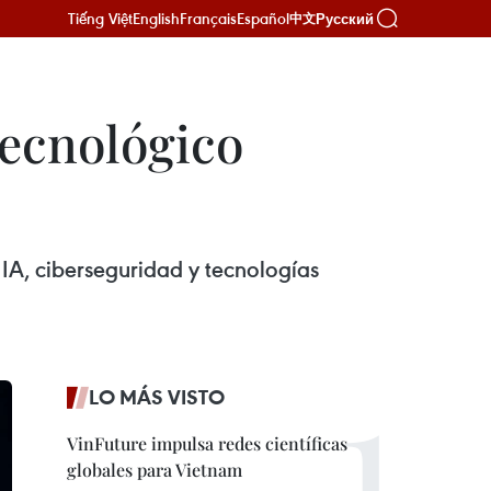
Tiếng Việt
English
Français
Español
Русский
中文
tecnológico
IA, ciberseguridad y tecnologías
LO MÁS VISTO
VinFuture impulsa redes científicas
globales para Vietnam