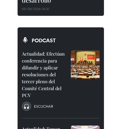
desarrollo
05/08/2026 04:31
PODCAST
Actualidad: Efectúan
conferencia para
difundir y aplicar
resoluciones del
tercer pleno del
Comité Central del
PCV
ESCUCHAR
Actualidad: Tercer