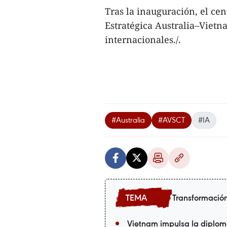
Tras la inauguración, el ce
Estratégica Australia–Vietn
internacionales./.
#Australia
#AVSCT
#IA
Transformación
Vietnam impulsa la diploma