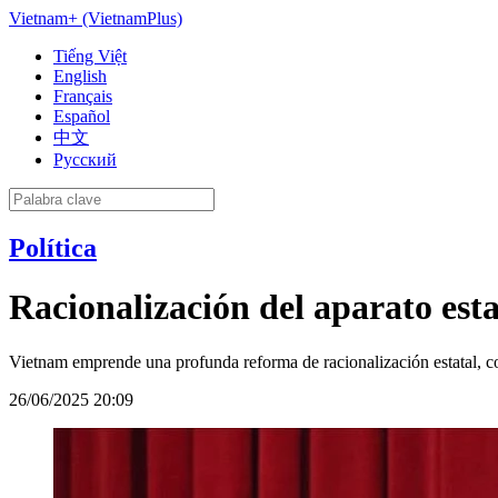
Vietnam+ (VietnamPlus)
Tiếng Việt
English
Français
Español
中文
Русский
Política
Racionalización del aparato est
Vietnam emprende una profunda reforma de racionalización estatal, co
26/06/2025 20:09