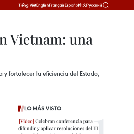
Tiếng Việt
English
Français
Español
Русский
中文
en Vietnam: una
y fortalecer la eficiencia del Estado,
LO MÁS VISTO
Celebran conferencia para
difundir y aplicar resoluciones del III