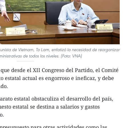
munista de Vietnam, To Lam, enfatizó la necesidad de reorganizar
nistrativas de todos los niveles. (Foto: VNA)
que desde el XII Congreso del Partido, el Comité
o estatal actual es engorroso e ineficaz, y debe
ado.
rato estatal obstaculiza el desarrollo del país,
sto estatal se destina a salarios y gastos
o.
l presupuesto para otras actividades como las