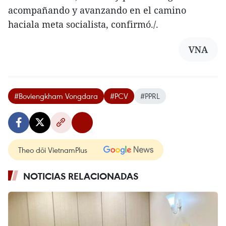
acompañando y avanzando en el camino
haciala meta socialista, confirmó./.
VNA
#Boviengkham Vongdara
#PCV
#PPRL
Theo dõi VietnamPlus
NOTICIAS RELACIONADAS