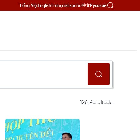
Tiếng Việt
English
Français
Español
Русский
中文
126
Resultado