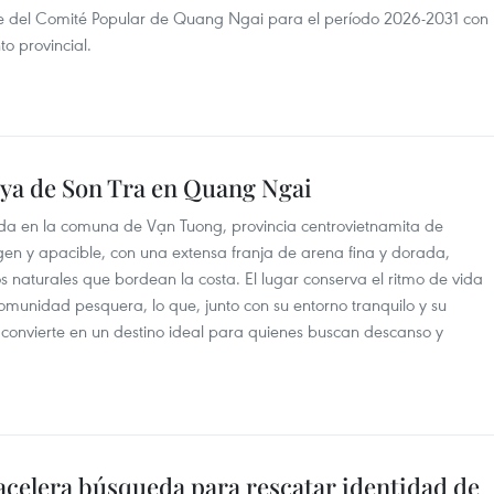
e del Comité Popular de Quang Ngai para el período 2026-2031 con
o provincial.
laya de Son Tra en Quang Ngai
ada en la comuna de Vạn Tuong, provincia centrovietnamita de
gen y apacible, con una extensa franja de arena fina y dorada,
os naturales que bordean la costa. El lugar conserva el ritmo de vida
 comunidad pesquera, lo que, junto con su entorno tranquilo y su
a convierte en un destino ideal para quienes buscan descanso y
acelera búsqueda para rescatar identidad de