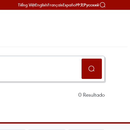
Tiếng Việt
English
Français
Español
Русский
中文
0
Resultado