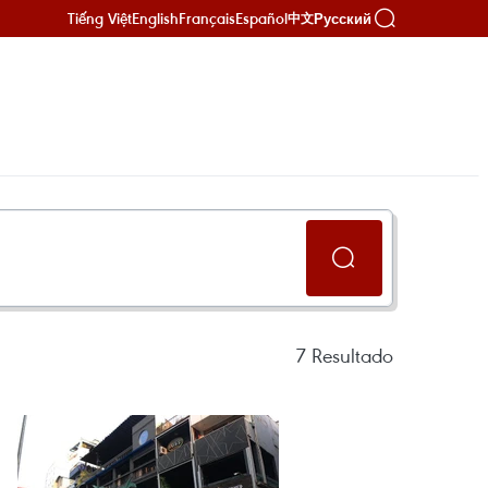
Tiếng Việt
English
Français
Español
Русский
中文
7
Resultado