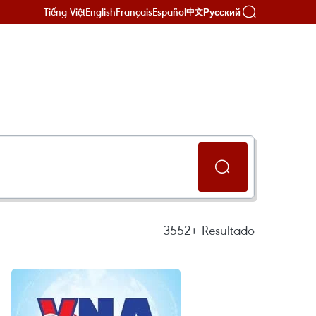
Tiếng Việt
English
Français
Español
Русский
中文
3552+
Resultado