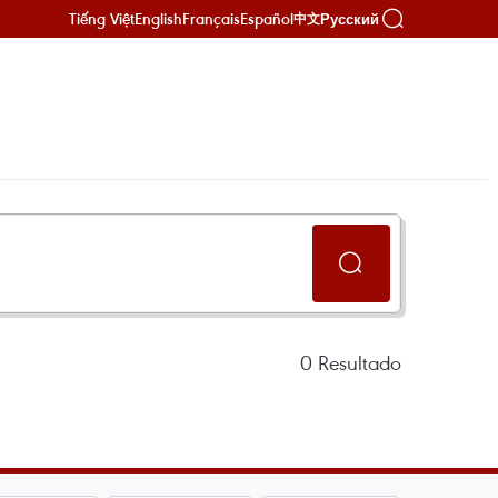
Tiếng Việt
English
Français
Español
Русский
中文
0
Resultado