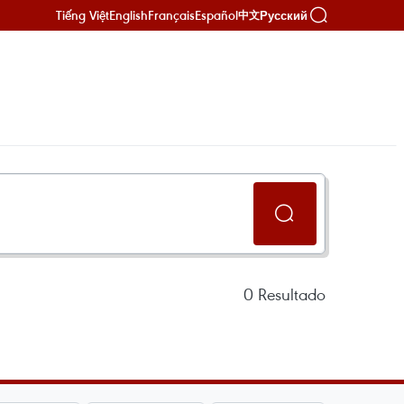
Tiếng Việt
English
Français
Español
Русский
中文
0
Resultado