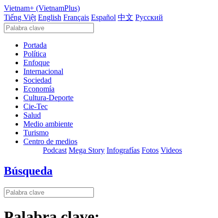
Vietnam+ (VietnamPlus)
Tiếng Việt
English
Français
Español
中文
Русский
Portada
Política
Enfoque
Internacional
Sociedad
Economía
Cultura-Deporte
Cie-Tec
Salud
Medio ambiente
Turismo
Centro de medios
Podcast
Mega Story
Infografías
Fotos
Videos
Búsqueda
Palabra clave: