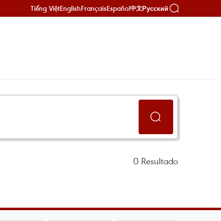
Tiếng Việt
English
Français
Español
Русский
中文
0
Resultado