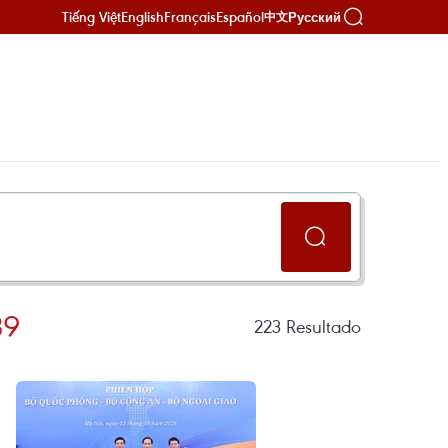
Tiếng Việt
English
Français
Español
Русский
中文
39
223
Resultado