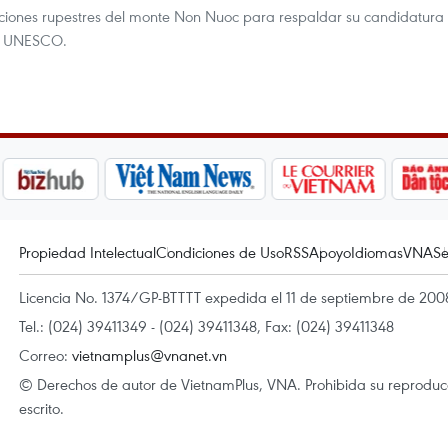
ripciones rupestres del monte Non Nuoc para respaldar su candidatura
a UNESCO.
Propiedad Intelectual
Condiciones de Uso
RSS
Apoyo
Idiomas
VNA
Se
Licencia No. 1374/GP-BTTTT expedida el 11 de septiembre de 2008
Tel.: (024) 39411349 - (024) 39411348, Fax: (024) 39411348
Correo:
vietnamplus@vnanet.vn
© Derechos de autor de VietnamPlus, VNA. Prohibida su reproducci
escrito.