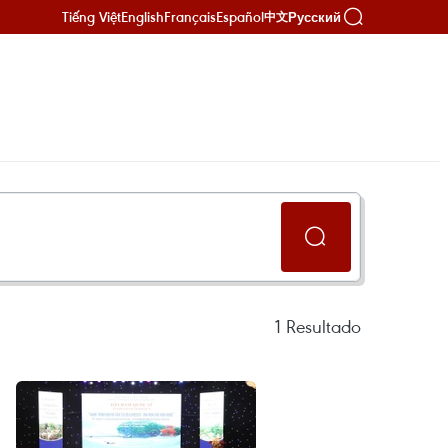
Tiếng Việt
English
Français
Español
Русский
中文
1
Resultado