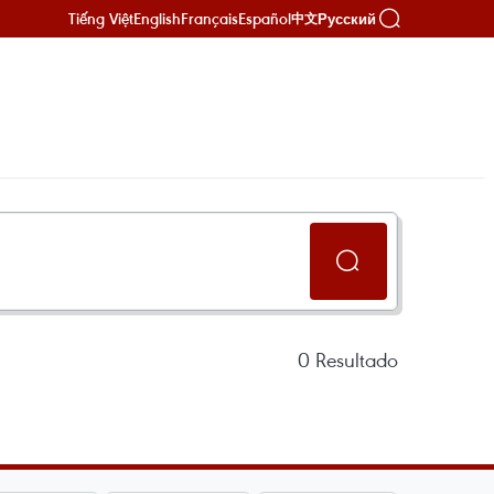
Tiếng Việt
English
Français
Español
Русский
中文
0
Resultado