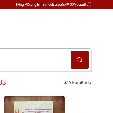
Tiếng Việt
English
Français
Español
Русский
中文
83
376
Resultado