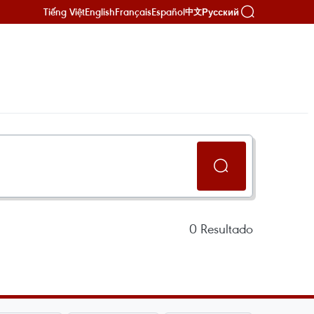
Tiếng Việt
English
Français
Español
Русский
中文
0
Resultado