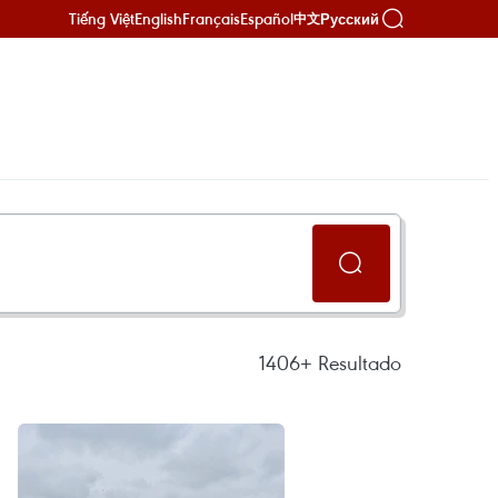
Tiếng Việt
English
Français
Español
Русский
中文
1406+
Resultado