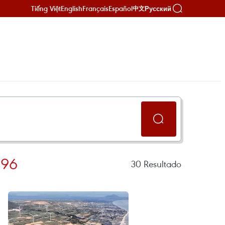
Tiếng Việt
English
Français
Español
Русский
中文
596
30
Resultado