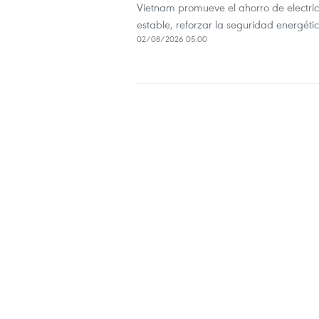
Vietnam promueve el ahorro de electrici
estable, reforzar la seguridad energéti
02/08/2026 05:00
Laos impulsa oleoducto c
Laos analiza construir un oleoducto con
y fortalecer su seguridad energética.
31/07/2026 03:13
Uso eficiente y responsable
energética de Vietnam