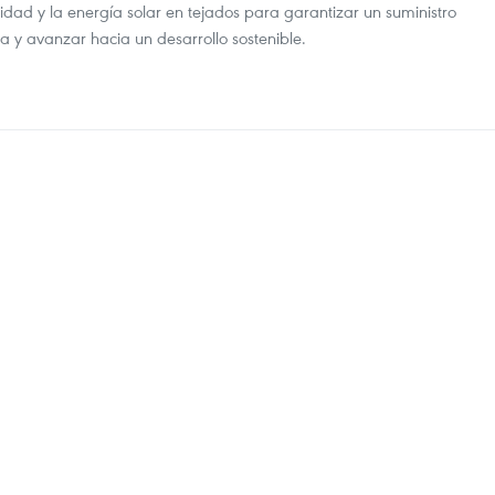
dad y la energía solar en tejados para garantizar un suministro
ca y avanzar hacia un desarrollo sostenible.
on Vietnam en pos de seguridad energética
 Vietnam para asegurar el suministro de combustible, reducir costos
 de la electricidad, pilar de la seguridad