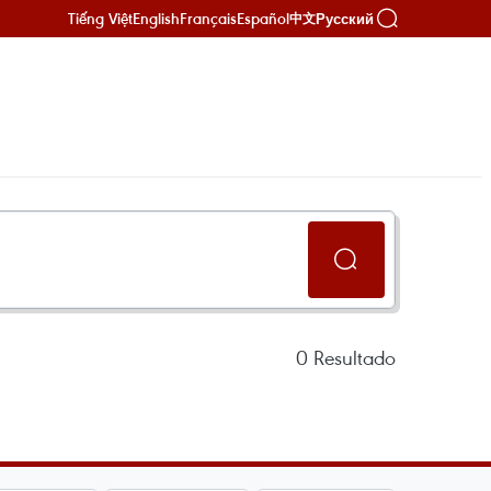
Tiếng Việt
English
Français
Español
Русский
中文
0
Resultado