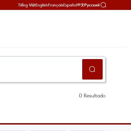
Tiếng Việt
English
Français
Español
Русский
中文
0
Resultado