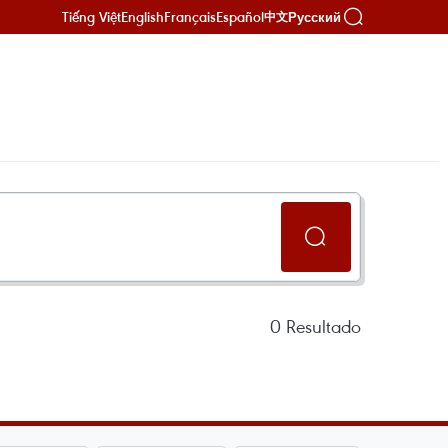
Tiếng Việt
English
Français
Español
Русский
中文
0
Resultado