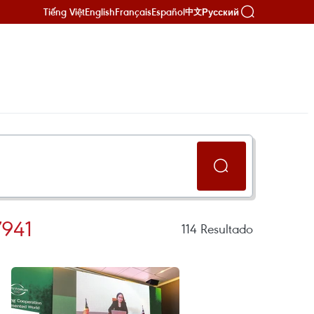
Tiếng Việt
English
Français
Español
Русский
中文
7941
114
Resultado