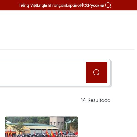
Tiếng Việt
English
Français
Español
Русский
中文
14
Resultado