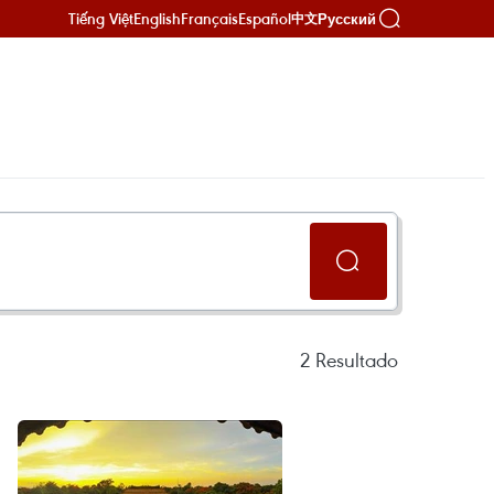
Tiếng Việt
English
Français
Español
Русский
中文
2
Resultado