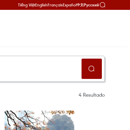
Tiếng Việt
English
Français
Español
Русский
中文
4
Resultado