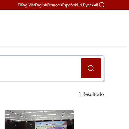
Tiếng Việt
English
Français
Español
Русский
中文
1
Resultado