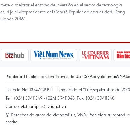
e a mejorar el entorno de inversión en el sector de tecnología
es, dijo el vicepresidente del Comité Popular de esta ciudad, Dang
de Japón 2016”.
Propiedad Intelectual
Condiciones de Uso
RSS
Apoyo
Idiomas
VNA
Se
Licencia No. 1374/GP-BTTTT expedida el 11 de septiembre de 2008
Tel.: (024) 39411349 - (024) 39411348, Fax: (024) 39411348
Correo:
vietnamplus@vnanet.vn
© Derechos de autor de VietnamPlus, VNA. Prohibida su reproducci
escrito.