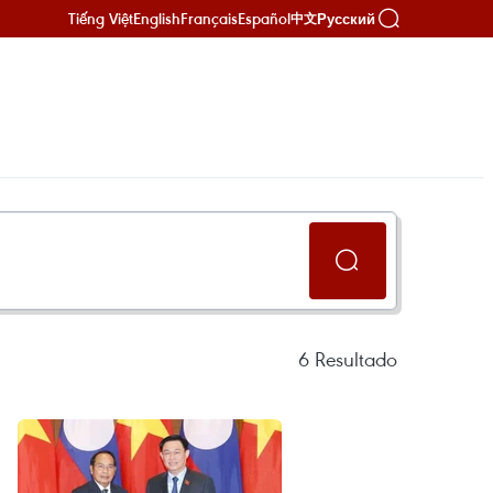
Tiếng Việt
English
Français
Español
Русский
中文
6
Resultado