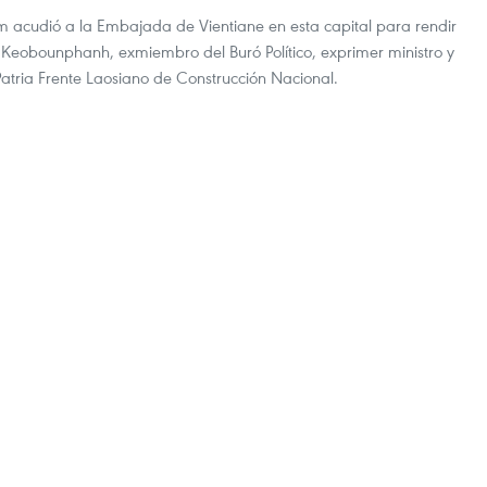
m acudió a la Embajada de Vientiane en esta capital para rendir
Keobounphanh, exmiembro del Buró Político, exprimer ministro y
Patria Frente Laosiano de Construcción Nacional.
r respaldan a laosianos en superación de
ral
nam en Laos entregaron una asistencia valorada en casi 10 mil
y Bienestar social de Laos, Baykham Khatthiya, para respaldar a los
 de Obras Completas de Ho Chi Minh en