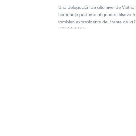
Una delegación de alto nivel de Vietna
homenaje póstumo al general Sisavath 
también expresidente del Frente de la 
15/05/2020 08:15
Vietnamitas en el exterio
secuelas de desastre natu
Representantes de la Embajada de Viet
dólares a la vicepresidenta de Trabajo 
afectados por el tifón Sonca.
09/10/2017 09:39
Publican primer volumen