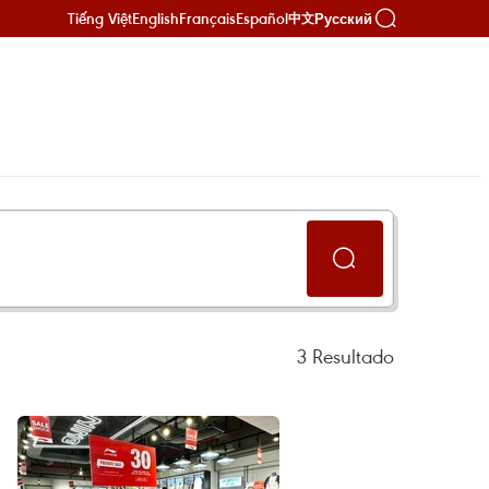
Tiếng Việt
English
Français
Español
Русский
中文
3
Resultado