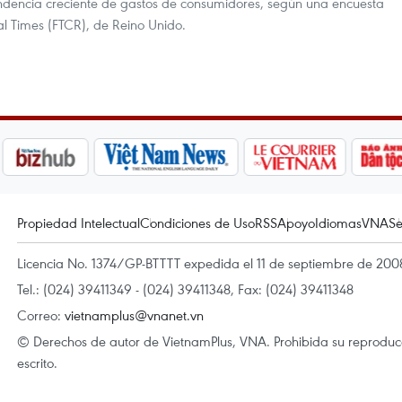
endencia creciente de gastos de consumidores, según una encuesta
al Times (FTCR), de Reino Unido.
Propiedad Intelectual
Condiciones de Uso
RSS
Apoyo
Idiomas
VNA
Se
Licencia No. 1374/GP-BTTTT expedida el 11 de septiembre de 2008
Tel.: (024) 39411349 - (024) 39411348, Fax: (024) 39411348
Correo:
vietnamplus@vnanet.vn
© Derechos de autor de VietnamPlus, VNA. Prohibida su reproducci
escrito.