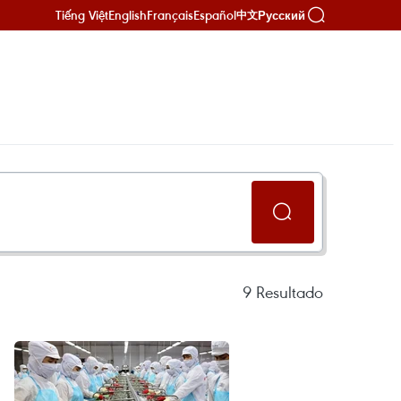
Tiếng Việt
English
Français
Español
Русский
中文
9
Resultado