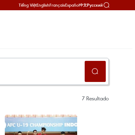
Tiếng Việt
English
Français
Español
Русский
中文
7
Resultado