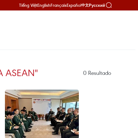
Tiếng Việt
English
Français
Español
Русский
中文
LA ASEAN"
0
Resultado