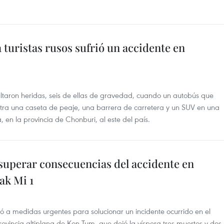
turistas rusos sufrió un accidente en
ltaron heridas, seis de ellas de gravedad, cuando un autobús que
ontra una caseta de peaje, una barrera de carretera y un SUV en una
 en la provincia de Chonburi, al este del país.
superar consecuencias del accidente en
ak Mi 1
tó a medidas urgentes para solucionar un incidente ocurrido en el
provincia altiplana de Kon Tum, que dejó la víspera tres muertos y dos