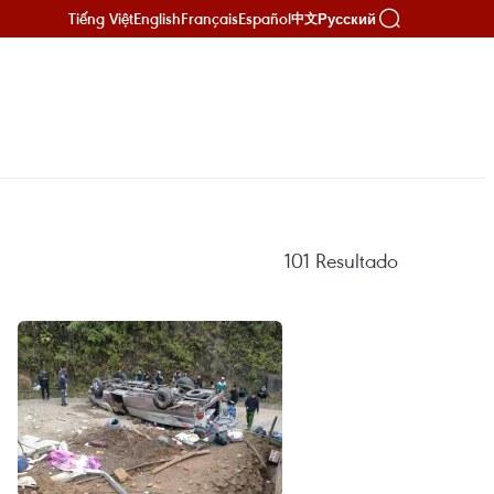
Tiếng Việt
English
Français
Español
Русский
中文
101
Resultado