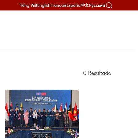
Tiếng Việt
English
Français
Español
Русский
中文
0
Resultado