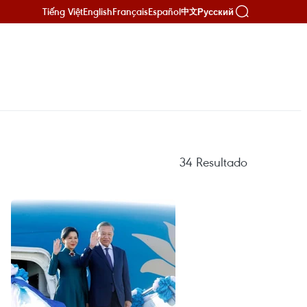
Tiếng Việt
English
Français
Español
Русский
中文
34
Resultado