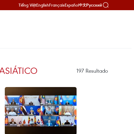
Tiếng Việt
English
Français
Español
Русский
中文
ASIÁTICO
197
Resultado