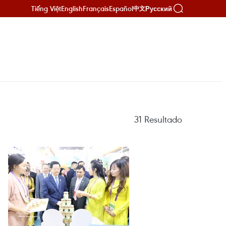
Tiếng Việt
English
Français
Español
Русский
中文
31
Resultado