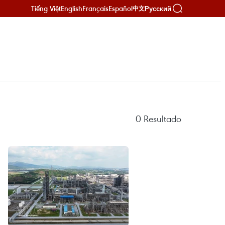
Tiếng Việt
English
Français
Español
Русский
中文
0
Resultado