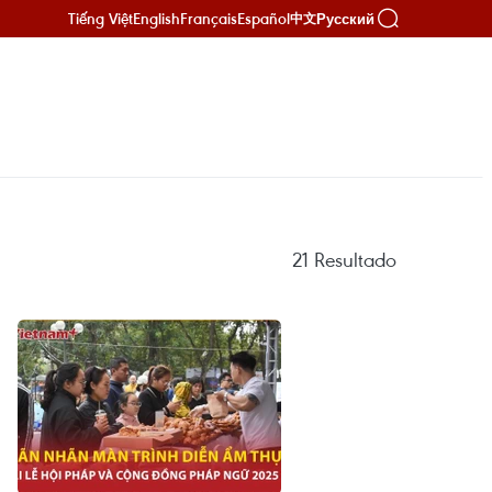
Tiếng Việt
English
Français
Español
Русский
中文
21
Resultado