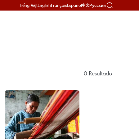
Tiếng Việt
English
Français
Español
Русский
中文
0
Resultado