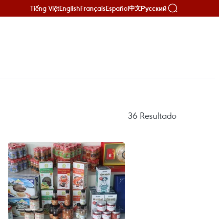
Tiếng Việt
English
Français
Español
Русский
中文
36
Resultado