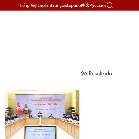
Tiếng Việt
English
Français
Español
Русский
中文
96
Resultado