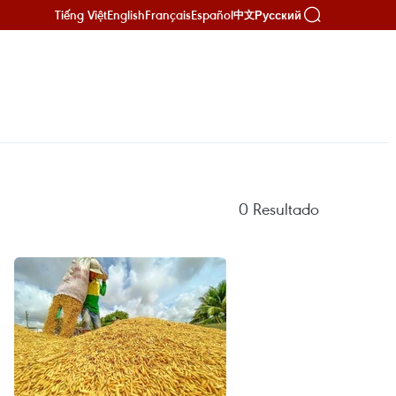
Tiếng Việt
English
Français
Español
Русский
中文
0
Resultado